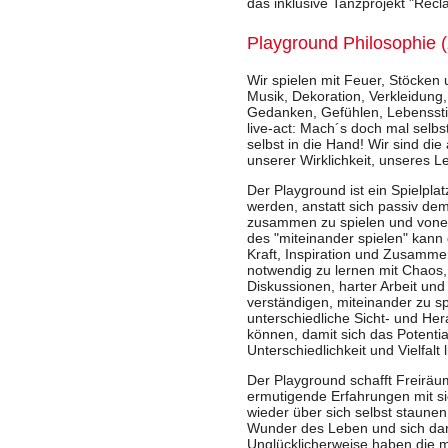
das inklusive Tanzprojekt "Recl
Playground Philosophie 
Wir spielen mit Feuer, Stöcken 
Musik, Dekoration, Verkleidung
Gedanken, Gefühlen, Lebensstil
live-act: Mach´s doch mal selb
selbst in die Hand! Wir sind di
unserer Wirklichkeit, unseres L
Der Playground ist ein Spielplat
werden, anstatt sich passiv d
zusammen zu spielen und vonei
des "miteinander spielen" kann
Kraft, Inspiration und Zusammen
notwendig zu lernen mit Chaos,
Diskussionen, harter Arbeit un
verständigen, miteinander zu spi
unterschiedliche Sicht- und He
können, damit sich das Potentia
Unterschiedlichkeit und Vielfalt 
Der Playground schafft Freiräu
ermutigende Erfahrungen mit s
wieder über sich selbst staune
Wunder des Leben und sich dara
Unglücklicherweise haben die m