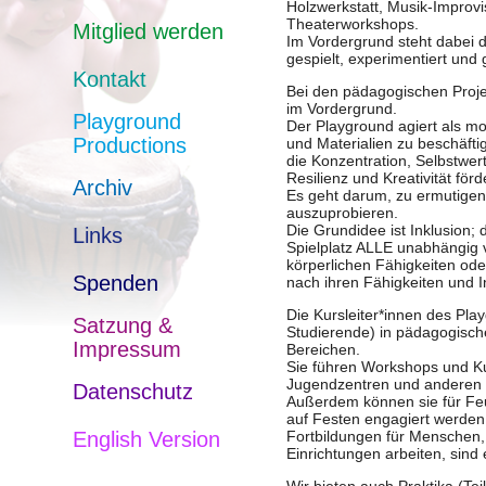
Holzwerkstatt, Musik-Improvi
Theaterworkshops.
Mitglied werden
Im Vordergrund steht dabei 
gespielt, experimentiert und
Kontakt
Bei den pädagogischen Proje
im Vordergrund.
Playground
Der Playground agiert als mob
Productions
und Materialien zu beschäfti
die Konzentration, Selbstwe
Resilienz und Kreativität förd
Archiv
Es geht darum, zu ermutigen 
auszuprobieren.
Die Grundidee ist Inklusion;
Links
Spielplatz ALLE unabhängig 
körperlichen Fähigkeiten od
Spenden
nach ihren Fähigkeiten und 
Die Kursleiter*innen des Pla
Satzung &
Studierende) in pädagogisch
Impressum
Bereichen.
Sie führen Workshops und Ku
Jugendzentren und anderen 
Datenschutz
Außerdem können sie für Fe
auf Festen engagiert werden
English Version
Fortbildungen für Menschen,
Einrichtungen arbeiten, sind 