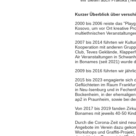
Wir bieten auch Praktika (Teil
Kurzer Überblick über versc
2000 bis 2006 reiste das "Play
Kosovo, um vor Ort kreative Pr
multiethnischen Veranstaltunge
2007 bis 2014 führten wir Kultu
Kooperation mit anderen Grupp
Club, Teves Geklände, Klapperfe
Air Veranstaltungen in Schwan
in Bonames (seit 2021) wurde di
2009 bis 2016 führten wir jährl
2015 bis 2023 engagierte sich d
Geflüchteten im Raum Frankfurt
in Neu-Isenburg und in Fechen
Bockenheim, in der ehemaligen
ap2 in Praunheim, sowie bei de
Von 2017 bis 2019 fanden Zirk
Bonames mit jeweils 40-50 Kinde
Durch die Corona-Zeit sind neue
Angebote im Verein dazu gekom
Workshops und Graffiti-Projekt