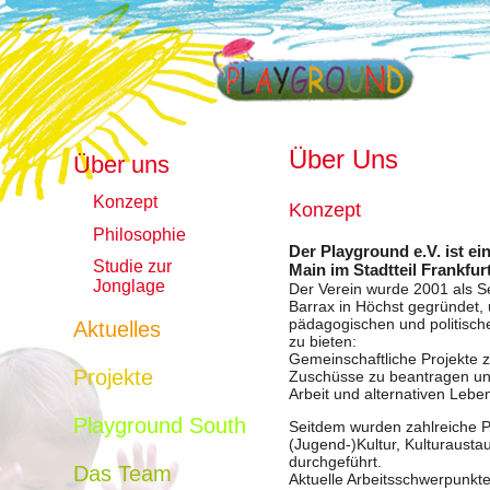
Über Uns
Über uns
Konzept
Konzept
Philosophie
Der Playground e.V. ist ei
Studie zur
Main im Stadtteil Frankfur
Jonglage
Der Verein wurde 2001 als Se
Barrax in Höchst gegründet, 
pädagogischen und politische
Aktuelles
zu bieten:
Gemeinschaftliche Projekte 
Projekte
Zuschüsse zu beantragen und 
Arbeit und alternativen Le
Playground South
Seitdem wurden zahlreiche P
(Jugend-)Kultur, Kulturaustau
durchgeführt.
Das Team
Aktuelle Arbeitsschwerpunkte